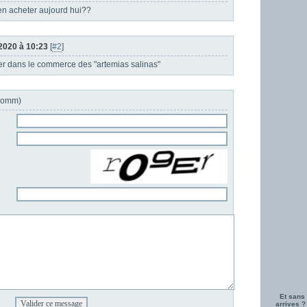
 en acheter aujourd hui??
.2020 à 10:23
[
#2
]
ver dans le commerce des "artemias salinas"
 komm)
Et sans 
arrives ?