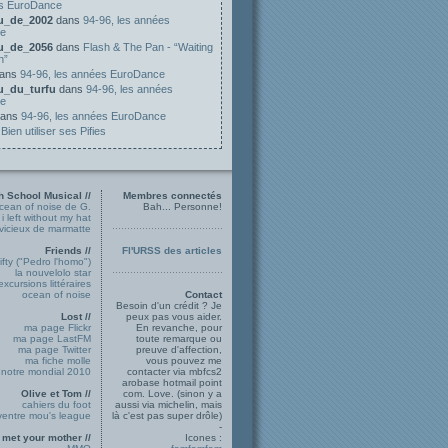
es EuroDance
ou_de_2002
dans
94-96, les années
e
ou_de_2056
dans
Flash & The Pan - “Waiting
n”
ans
94-96, les années EuroDance
ou_du_turfu
dans
94-96, les années
e
ans
94-96, les années EuroDance
s
Bien utiliser ses Pifies
h School Musical //
Membres connectés
ocean of noise de G.
Bah... Personne!
i left without my hat
 vicieux de marmatte
Friends //
Fl'URSS des articles
ifty ("Pedro l'homo")
la nouvelolo star
excursions littéraires
ocean of noise
Contact
Besoin d'un crédit ? Je
Lost //
peux pas vous aider.
ma page Flickr
En revanche, pour
ma page LastFM
toute remarque ou
ma page Twitter
preuve d'affection,
ma fiche molle
vous pouvez me
notre mondial 2010
contacter via mbfcs2
arobase hotmail point
Olive et Tom //
com. Love. (sinon y a
cahiers du foot
aussi via michelin, mais
ventre mou's league
là c'est pas super drôle)
-
 met your mother //
Icones :