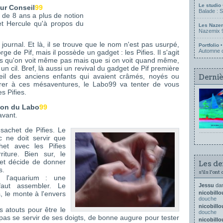
Le studio
ur Conseil
99
Balade : 
t de 8 ans a plus de notion
et Hercule qu'à propos du
Les Naze
Nazemix 9
 journal. Et là, il se trouve que le nom n'est pas usurpé,
Portfolio
•
Automne d
ge de Pif, mais il possède un gadget : les Pifies. Il s'agit
es qu'on voit même pas mais que si on voit quand même,
un cil. Bref, là aussi un revival du gadget de Pif première
gueil des anciens enfants qui avaient crâmés, noyés ou
Derniè
rer à ces mésaventures, le Labo99 va tenter de vous
s Pifies.
lon du Labo
99
avant.
e sachet de Pifies. Le
c ne doit servir que
het avec les Pifies
iture. Bien sur, le
 et décide de donner
Les de
s.
s'ils l'ont
er l'aquarium : une
faut assembler. Le
Jessu
da
 le monte à l'envers
nicobill
douche
nicobill
s atouts pour être le
douche
as se servir de ses doigts, de bonne augure pour tester
nicobill