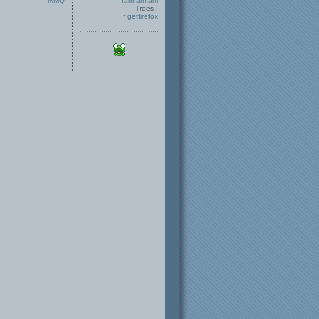
MMQ
famfamfam
Trees :
~getfirefox