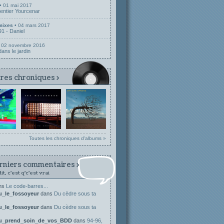
• 01 mai 2017
Sentier Yourcenar
mixes
• 04 mars 2017
1 - Daniel
 02 novembre 2016
ans le jardin
res chroniques >
Toutes les chroniques d'albums »
rniers commentaires >
 dit, c'est q'c'est vrai
ns
Le code-barres...
ou_le_fossoyeur
dans
Du cèdre sous ta
ou_le_fossoyeur
dans
Du cèdre sous ta
ou_prend_soin_de_vos_BDD
dans
94-96,