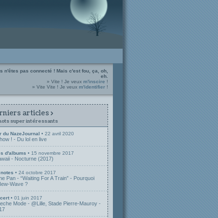
s n'êtes pas connecté ! Mais c'est fou, ça, oh,
eh.
» Vite ! Je veux
m'inscire
!
» Vite Vite ! Je veux
m'identifier
!
niers articles >
mots super intéressants
r du NazeJournal
• 22 avril 2020
w ! - Du lol en live
s d'albums
• 15 novembre 2017
awaii - Nocturne (2017)
 notes
• 24 octobre 2017
e Pan - “Waiting For A Train” - Pourquoi
 New-Wave ?
cert
• 01 juin 2017
peche Mode - @Lille, Stade Pierre-Mauroy -
17