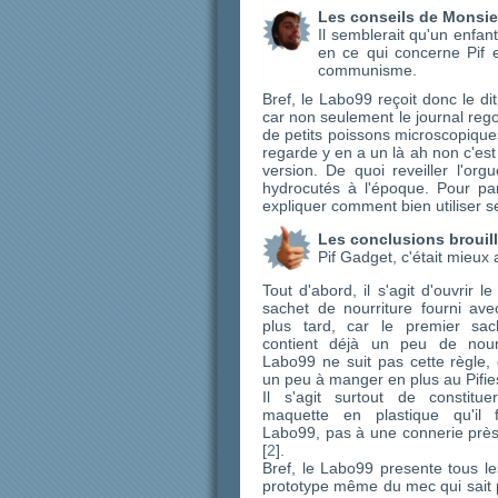
Les conseils de Monsie
Il semblerait qu'un enfan
en ce qui concerne Pif 
communisme.
Bref, le Labo99 reçoit donc le dit
car non seulement le journal regor
de petits poissons microscopiqu
regarde y en a un là ah non c'est 
version. De quoi reveiller l'or
hydrocutés à l'époque. Pour pa
expliquer comment bien utiliser se
Les conclusions brouil
Pif Gadget, c'était mieux 
Tout d'abord, il s'agit d'ouvrir l
sachet de nourriture fourni ave
plus tard, car le premier sac
contient déjà un peu de nourr
Labo99 ne suit pas cette règle,
un peu à manger en plus au Pifie
Il s'agit surtout de constitu
maquette en plastique qu'il 
Labo99, pas à une connerie près,
[
2
].
Bref, le Labo99 presente tous le
prototype même du mec qui sait p