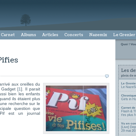
Carnet
Albums
Articles
Concerts
Nazemix
Le Grenier
Quoi ! Vou
Pifies
Les der
plein de 
arrivé aux oreilles du
Le Grenie
Le NazeSho
 Gadget [
1
]. Il parait
ussi bien les enfants
Chronique
quand ils étaient plus
Girls in H
à une recherche sur le
cipale question que
Carnet de
Flash & Th
Pif est un journal
t'es plus
Vu en con
[Live] De
29 mai 20