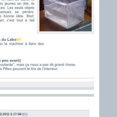
s jeunes en été, ils
es. Les seuls objets
venues se perdre.
e bonne idée. Bref,
t, c'est tout à fait
s du Labo
99
ux la machine à faire des
n peu avant)
Moutarde", mais ça nous a pas dit grand chose.
Pifies peuvent le lire de l'interieur.
02.2011 à 17:48
[
#1
]