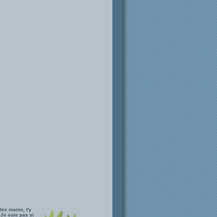
les mains, t'y
 Je suis pas si