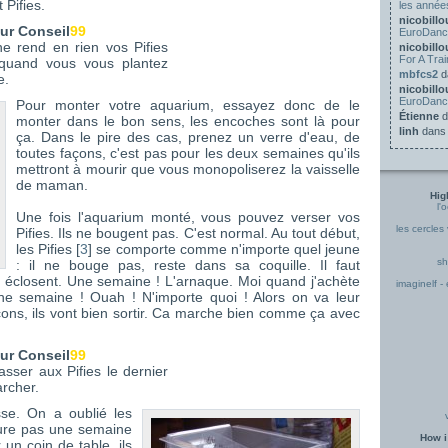
 Pifies.
les anné
nicobill
ur Conseil
99
EuroDanc
e rend en rien vos Pifies
nicobill
For A Trai
 quand vous vous plantez
mbfcs2
d
e.
nicobill
EuroDanc
Pour monter votre aquarium, essayez donc de le
Étienne
d
monter dans le bon sens, les encoches sont là pour
linh
dan
ça. Dans le pire des cas, prenez un verre d'eau, de
toutes façons, c'est pas pour les deux semaines qu'ils
mettront à mourir que vous monopoliserez la vaisselle
de maman.
Hig
l'
Une fois l'aquarium monté, vous pouvez verser vos
les cercles
Pifies. Ils ne bougent pas. C'est normal. Au tout début,
les Pifies [
3
] se comporte comme n'importe quel jeune
sh
: il ne bouge pas, reste dans sa coquille. Il faut
s éclosent. Une semaine ! L'arnaque. Moi quand j'achète
imaginelf - 
ne semaine ! Ouah ! N'importe quoi ! Alors on va leur
ons, ils vont bien sortir. Ca marche bien comme ça avec
ur Conseil
99
sser aux Pifies le dernier
rcher.
se. On a oublié les
 dure pas une semaine
How i
 un coin de table, ils