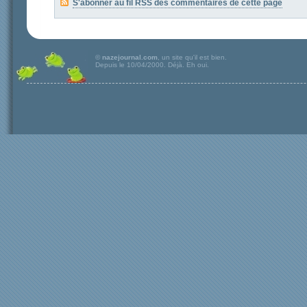
S'abonner au fil RSS des commentaires de cette page
©
nazejournal.com
, un site qu'il est bien.
Depuis le 10/04/2000. Déjà. Eh oui.