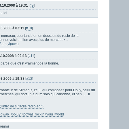
3.10.2008 à 19:31
[
#9
]
e lol
.10.2008 à 02:11
[
#10
]
 morceau, pourtant bien en dessous du reste de la
enne, voici un lien avec plus de morceaux...
/poiuytpowa
4.10.2008 à 02:13
[
#11
]
in, parce que c'est vraiment de la bonne.
.03.2009 à 19:38
[
#12
]
hanteur de Silmarils, celui qui composait pour Dolly, celui du
erches, qui sort un album solo qui cartonne, et ben lui, il
ntro de si facile radio edit)
t+powa!/_/poiuyt+powa!+rockin+your+world
 komm)