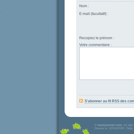
Nom :
E-mail (facultatif) :
Recopiez le prénom :
Votre commentaire :
S'abonner au fil RSS des co
©
nazejournal.com
, un site 
Depuis le 10/04/2000. Déjà.