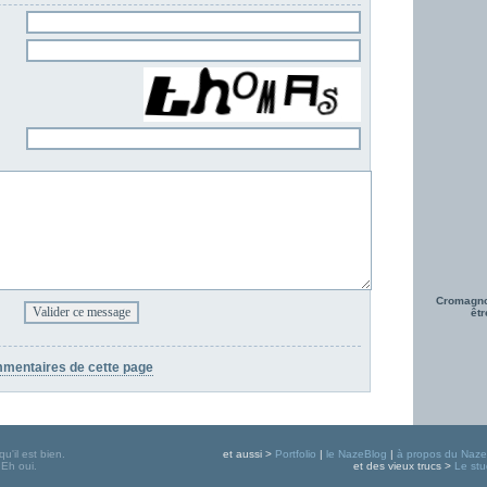
Cromagnon
êt
mmentaires de cette page
qu'il est bien.
et aussi >
Portfolio
|
le NazeBlog
|
à propos du Naze
 Eh oui.
et des vieux trucs >
Le stu