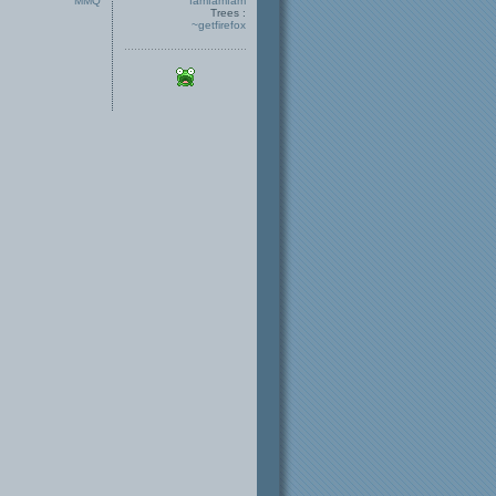
MMQ
famfamfam
Trees :
~getfirefox