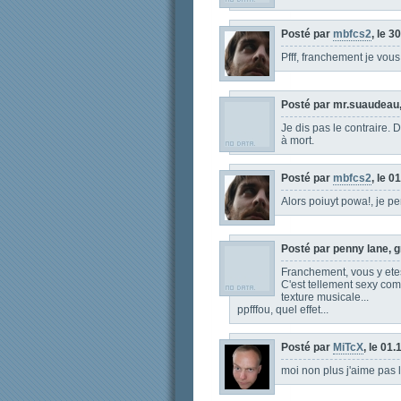
Posté par
mbfcs2
, le 3
Pfff, franchement je vou
Posté par mr.suaudeau,
Je dis pas le contraire. D
à mort.
Posté par
mbfcs2
, le 0
Alors poiuyt powa!, je pe
Posté par penny lane, gr
Franchement, vous y etes
C'est tellement sexy com
texture musicale...
ppfffou, quel effet...
Posté par
MiTcX
, le 01
moi non plus j'aime pas l