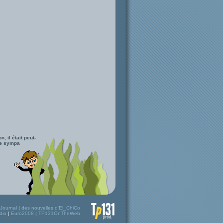
, il était peut-
re sympa
Journal
|
des nouvelles d'El_ChiCo
dio
|
Euro2008
|
TP131OnTheWeb