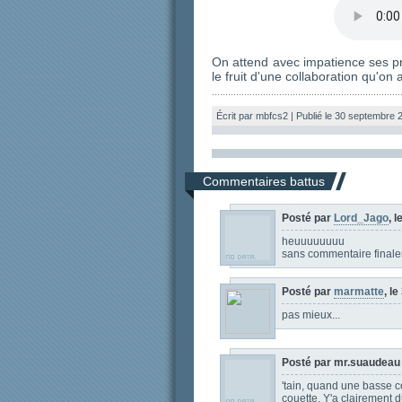
On attend avec impatience ses pr
le fruit d'une collaboration qu'o
Écrit par mbfcs2 | Publié le 30 septembre 
Commentaires battus
Posté par
Lord_Jago
, 
heuuuuuuuu
sans commentaire finale
Posté par
marmatte
, l
pas mieux...
Posté par mr.suaudeau 
'tain, quand une basse co
couette. Y'a clairement 