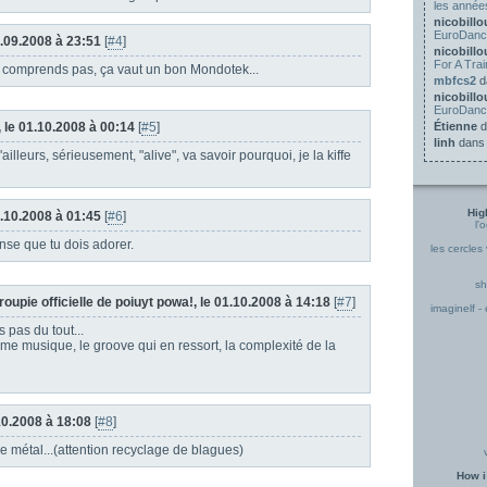
les anné
nicobill
EuroDanc
0.09.2008 à 23:51
[
#4
]
nicobill
For A Trai
s comprends pas, ça vaut un bon Mondotek...
mbfcs2
d
nicobill
EuroDanc
 le 01.10.2008 à 00:14
[
#5
]
Étienne
d
linh
dan
'ailleurs, sérieusement, "alive", va savoir pourquoi, je la kiffe
Hig
1.10.2008 à 01:45
[
#6
]
l'
nse que tu dois adorer.
les cercles
sh
oupie officielle de poiuyt powa!, le 01.10.2008 à 14:18
[
#7
]
imaginelf - 
 pas du tout...
me musique, le groove qui en ressort, la complexité de la
.10.2008 à 18:08
[
#8
]
e métal...(attention recyclage de blagues)
How i