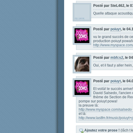
Posté par SteL462, le 0
Quelle attaque acoustiqu
Posté par
poiuyt
, le 04
vu le grand succès de ce
production poiuyt powa!i
http://www.myspace.com
Posté par
mbfcs2
, le 0
Oui, et il faut y aller he
Posté par
poiuyt
, le 04
Et voilà! le succès arrive!
David Salsedo, l'ancien c
thème de Section de Rech
pompe sur poiuyt powa!
la preuve là:
http://www.myspace.com/salsedo (l'i
et là:
http://www.lastfm.fr/music/poiuy
Ajoutez votre prose !
(lâch t