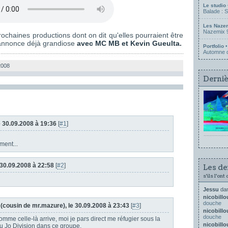
Le studio
Balade : 
Les Naze
Nazemix 9
ochaines productions dont on dit qu'elles pourraient être
n annonce déjà grandiose
avec MC MB et Kevin Gueulta.
Portfolio
•
Automne d
2008
Derniè
le 30.09.2008 à 19:36
[
#1
]
ment...
e 30.09.2008 à 22:58
[
#2
]
Les de
s'ils l'ont
Jessu
da
nicobill
douche
(cousin de mr.mazure), le 30.09.2008 à 23:43
[
#3
]
nicobill
douche
mme celle-là arrive, moi je pars direct me réfugier sous la
nicobill
du Jo Division dans ce groupe.