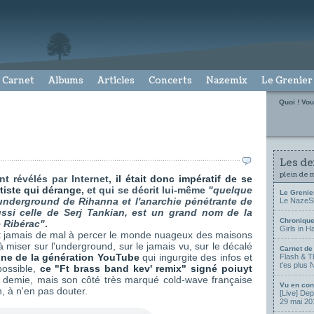
Carnet
Albums
Articles
Concerts
Nazemix
Le Grenier
Quoi ! Vou
Les der
plein de 
t révélés par Internet,
il était donc impératif de se
tiste qui dérange
, et qui se décrit lui-même
"quelque
Le Grenie
 underground de Rihanna et l'anarchie pénétrante de
Le NazeSho
ussi celle de Serj Tankian, est un grand nom de la
Chronique
 Ribérac"
.
Girls in H
nt jamais de mal à percer le monde nuageux des maisons
 miser sur l'underground, sur le jamais vu, sur le décalé
Carnet de
ne de la génération YouTube
qui ingurgite des infos et
Flash & Th
t'es plus
possible,
ce "Ft brass band kev' remix" signé poiuyt
t demie, mais son côté très marqué cold-wave française
Vu en con
, à n'en pas douter.
[Live] De
29 mai 20