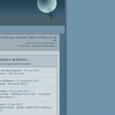
s n'êtes pas connecté ! Mais c'est fou, ça, oh,
eh.
» Vite ! Je veux
m'inscire
!
» Vite Vite ! Je veux
m'identifier
!
niers articles >
mots super intéressants
r du NazeJournal
• 22 avril 2020
w ! - Du lol en live
s d'albums
• 15 novembre 2017
awaii - Nocturne (2017)
 notes
• 24 octobre 2017
e Pan - “Waiting For A Train” - Pourquoi
 New-Wave ?
cert
• 01 juin 2017
peche Mode - @Lille, Stade Pierre-Mauroy -
17