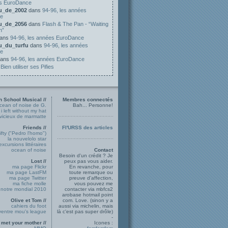
es EuroDance
ou_de_2002
dans
94-96, les années
e
ou_de_2056
dans
Flash & The Pan - “Waiting
n”
ans
94-96, les années EuroDance
ou_du_turfu
dans
94-96, les années
e
ans
94-96, les années EuroDance
s
Bien utiliser ses Pifies
h School Musical //
Membres connectés
ocean of noise de G.
Bah... Personne!
i left without my hat
 vicieux de marmatte
Friends //
Fl'URSS des articles
ifty ("Pedro l'homo")
la nouvelolo star
excursions littéraires
ocean of noise
Contact
Besoin d'un crédit ? Je
Lost //
peux pas vous aider.
ma page Flickr
En revanche, pour
ma page LastFM
toute remarque ou
ma page Twitter
preuve d'affection,
ma fiche molle
vous pouvez me
notre mondial 2010
contacter via mbfcs2
arobase hotmail point
Olive et Tom //
com. Love. (sinon y a
cahiers du foot
aussi via michelin, mais
ventre mou's league
là c'est pas super drôle)
-
 met your mother //
Icones :