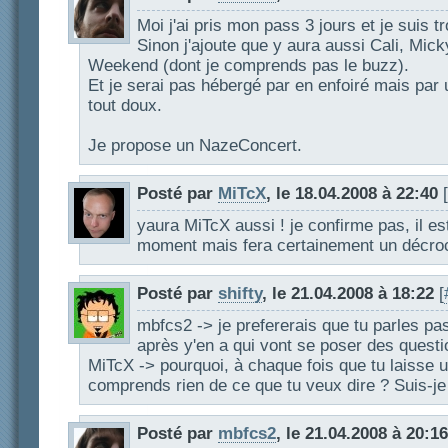
Moi j'ai pris mon pass 3 jours et je suis t
Sinon j'ajoute que y aura aussi Cali, Mic
Weekend (dont je comprends pas le buzz).
Et je serai pas hébergé par en enfoiré mais par 
tout doux.
Je propose un NazeConcert.
Posté par
MiTcX
, le 18.04.2008 à 22:40
[
yaura MiTcX aussi ! je confirme pas, il es
moment mais fera certainement un décroc
Posté par
shifty
, le 21.04.2008 à 18:22
[
mbfcs2 -> je prefererais que tu parles p
après y'en a qui vont se poser des questi
MiTcX -> pourquoi, à chaque fois que tu laisse 
comprends rien de ce que tu veux dire ? Suis-je 
Posté par
mbfcs2
, le 21.04.2008 à 20:16