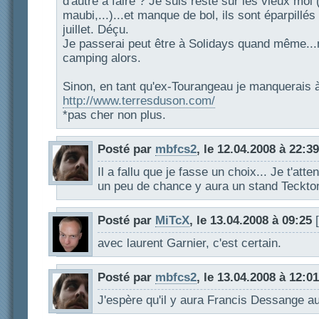
d'autre à faire ? Je suis resté sur les vieux moi 
maubi,...)...et manque de bol, ils sont éparpillé
juillet. Déçu.
Je passerai peut être à Solidays quand même...m
camping alors.
Sinon, en tant qu'ex-Tourangeau je manquerais 
http://www.terresduson.com/
*pas cher non plus.
Posté par
mbfcs2
, le 12.04.2008 à 22:39
Il a fallu que je fasse un choix... Je t'att
un peu de chance y aura un stand Teckton
Posté par
MiTcX
, le 13.04.2008 à 09:25
[
avec laurent Garnier, c'est certain.
Posté par
mbfcs2
, le 13.04.2008 à 12:01
J'espère qu'il y aura Francis Dessange au