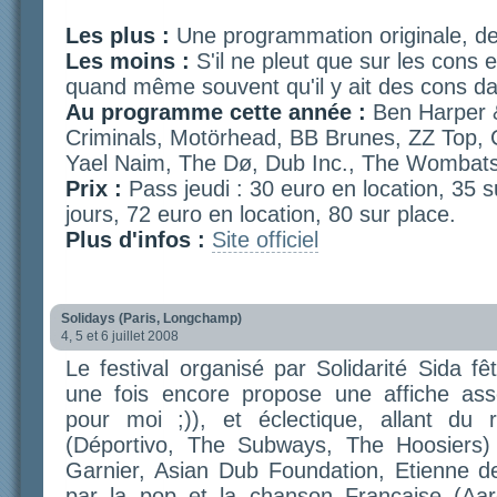
Les plus :
Une programmation originale, de
Les moins :
S'il ne pleut que sur les cons e
quand même souvent qu'il y ait des cons dan
Au programme cette année :
Ben Harper 
Criminals, Motörhead, BB Brunes, ZZ Top, 
Yael Naim, The Dø, Dub Inc., The Wombats
Prix :
Pass jeudi : 30 euro en location, 35 s
jours, 72 euro en location, 80 sur place.
Plus d'infos :
Site officiel
Solidays (Paris, Longchamp)
4, 5 et 6 juillet 2008
Le festival organisé par Solidarité Sida fê
une fois encore propose une affiche asse
pour moi ;)), et éclectique, allant du
(Déportivo, The Subways, The Hoosiers) à
Garnier, Asian Dub Foundation, Etienne d
par la pop et la chanson Française (Aaro