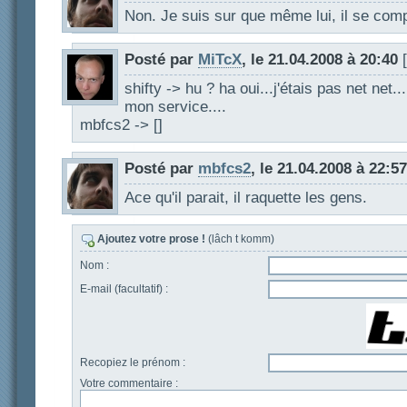
Non. Je suis sur que même lui, il se com
Posté par
MiTcX
, le 21.04.2008 à 20:40
[
shifty -> hu ? ha oui...j'étais pas net net.
mon service....
mbfcs2 -> []
Posté par
mbfcs2
, le 21.04.2008 à 22:57
Ace qu'il parait, il raquette les gens.
Ajoutez votre prose !
(lâch t komm)
Nom :
E-mail (facultatif) :
Recopiez le prénom :
Votre commentaire :