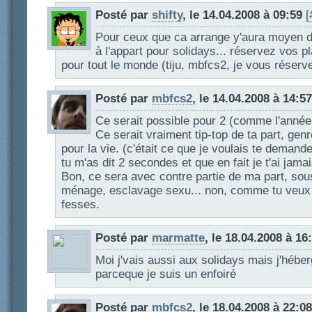
Posté par
shifty
, le 14.04.2008 à 09:59
[
Pour ceux que ca arrange y'aura moyen d
à l'appart pour solidays... réservez vos p
pour tout le monde (tiju, mbfcs2, je vous réserv
Posté par
mbfcs2
, le 14.04.2008 à 14:57
Ce serait possible pour 2 (comme l'année
Ce serait vraiment tip-top de ta part, gen
pour la vie. (c'était ce que je voulais te demande
tu m'as dit 2 secondes et que en fait je t'ai jama
Bon, ce sera avec contre partie de ma part, sou
ménage, esclavage sexu... non, comme tu veux
fesses.
Posté par
marmatte
, le 18.04.2008 à 16
Moi j'vais aussi aux solidays mais j'hébe
parceque je suis un enfoiré
Posté par
mbfcs2
, le 18.04.2008 à 22:08