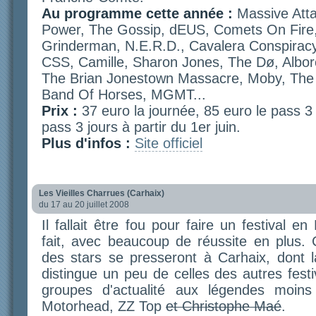
Au programme cette année :
Massive Att
Power, The Gossip, dEUS, Comets On Fire, 
Grinderman, N.E.R.D., Cavalera Conspira
CSS, Camille, Sharon Jones, The Dø, Alboro
The Brian Jonestown Massacre, Moby, The O
Band Of Horses, MGMT...
Prix :
37 euro la journée, 85 euro le pass 3 
pass 3 jours à partir du 1er juin.
Plus d'infos :
Site officiel
Les Vieilles Charrues (Carhaix)
du 17 au 20 juillet 2008
Il fallait être fou pour faire un festival en 
fait, avec beaucoup de réussite en plus.
des stars se presseront à Carhaix, dont 
distingue un peu de celles des autres fest
groupes d'actualité aux légendes moin
Motorhead, ZZ Top
et Christophe Maé
.