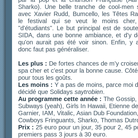
Sharko). Une belle tranche de cool-men s
avec Xavier Rudd, Bumcello, les Têtes Raid
le festival qui se veut le moins cher
"d'étudiants". Le but principal est de soute
SIDA, dans une bonne ambiance, et d'y dé
qu'on aurait pas été voir sinon. Enfin, y 
donc faut pas généraliser.
Les plus :
De fortes chances de m'y croiser,
spa cher et c'est pour la bonne cause. Côté
pour tous les goûts.
Les moins :
Y a pas de moins, parce moi d'
décidé que Solidays
saytrobien
.
Au programme cette année :
The Gossip,
Subways (yeah), Girls In Hawaii, Etienne d
Garnier, IAM, Vitalic, Asian Dub Foundation
Cowboys Fringuants, Sharko, Thomas Dutro
Prix :
25 euro pour un jour, 35 pour 2, 45 
premiers pass 3 jours à 30 euro.